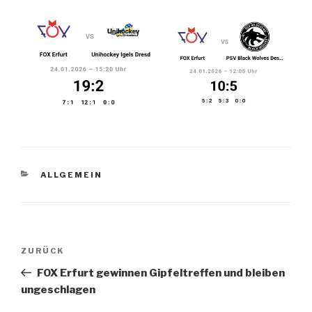
KATEGORIEN
ALLGEMEIN
Beitragsnavigation
Vorheriger
ZURÜCK
Beitrag
FOX Erfurt gewinnen Gipfeltreffen und bleiben
ungeschlagen