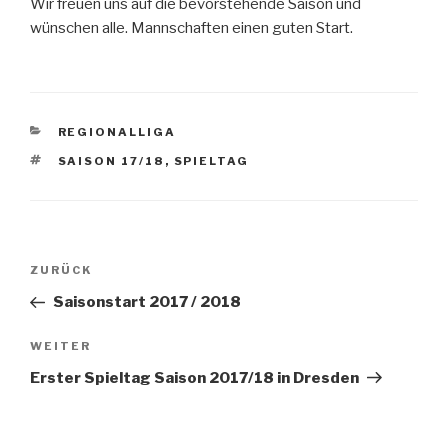
Wir freuen uns auf die bevorstehende Saison und
wünschen alle. Mannschaften einen guten Start.
KATEGORIEN
REGIONALLIGA
SCHLAGWÖRTER
SAISON 17/18
,
SPIELTAG
Beitragsnavigation
Vorheriger
ZURÜCK
Beitrag
Saisonstart 2017 / 2018
Nächster
WEITER
Beitrag
Erster Spieltag Saison 2017/18 in Dresden